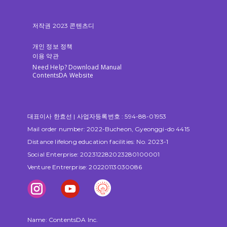
저작권 2023 콘텐츠디
개인 정보 정책
이용 약관
Need Help? Download Manual
ContentsDA Website
대표이사 한효선 | 사업자등록번호 : 594-88-01953
Mail order number: ​2022​-Bucheon, Gyeonggi-do 4415
Distance lifelong education facilities: No. 2023-1
Social Enterprise: 202312282023280100001
Venture Entrerprise: 20220113030086
Name: ContentsDA Inc.