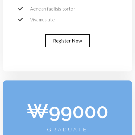
Aenean facilisis tortor
Vivamus ute
Register Now
₩99000
GRADUATE